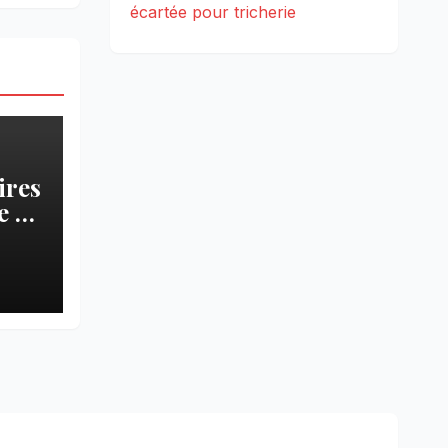
écartée pour tricherie
ires
 » :
pa