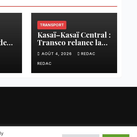
TRANSPORT
Kasaï–Kasaï Central :
des
Transco relance la
once
liaison Tshikapa–
C
AOÛT 4, 2026
REDAC
n
Tshiamu pour
sée
faciliter les échanges
REDAC
By