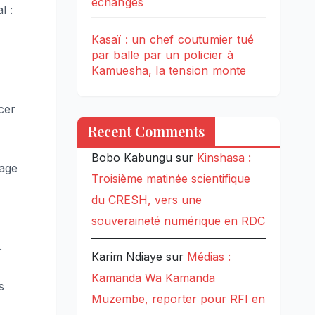
échanges
l :
Kasaï : un chef coutumier tué
par balle par un policier à
Kamuesha, la tension monte
cer
Recent Comments
Bobo Kabungu
sur
Kinshasa :
tage
Troisième matinée scientifique
du CRESH, vers une
souveraineté numérique en RDC
.
Karim Ndiaye
sur
Médias :
Kamanda Wa Kamanda
s
Muzembe, reporter pour RFI en