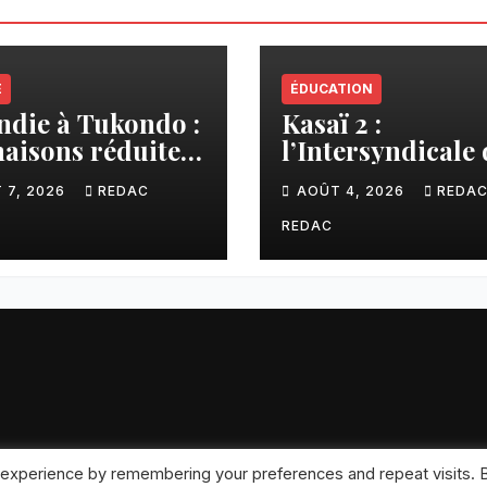
E
ÉDUCATION
ndie à Tukondo :
Kasaï 2 :
aisons réduites
l’Intersyndicale 
endres, plusieurs
enseignants dén
 7, 2026
REDAC
AOÛT 4, 2026
REDA
lles sans abri
une contributio
financière impo
REDAC
aux écoles de la
CNCA
 experience by remembering your preferences and repeat visits. 