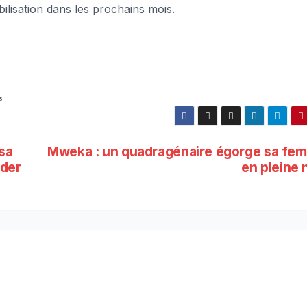
bilisation dans les prochains mois.
s
sa
Mweka : un quadragénaire égorge sa fe
ider
en pleine 