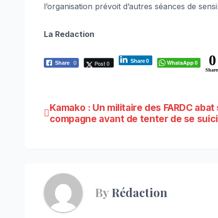
l’organisation prévoit d’autres séances de sensi
La Redaction
0
Share
0
WhatsApp
Post 0
Share
0
0
Share
Navigation
Kamako : Un militaire des FARDC abat 
compagne avant de tenter de se suic
de
l’article
By
Rédaction