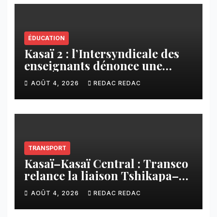
ÉDUCATION
Kasaï 2 : l’Intersyndicale des
enseignants dénonce une
contribution financière
AOÛT 4, 2026
REDAC REDAC
imposée aux écoles de la
CNCA
TRANSPORT
Kasaï–Kasaï Central : Transco
relance la liaison Tshikapa–
Tshiamu pour faciliter les
AOÛT 4, 2026
REDAC REDAC
échanges