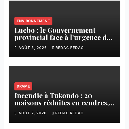
ENVIRONNEMENT
Luebo : le Gouvernement
provincial face à l’urgence des
érosions qui menacent la cité
AOÛT 8, 2026
REDAC REDAC
DRAME
Incendie à Tukondo : 20
maisons réduites en cendres,
plusieurs familles sans abri
AOÛT 7, 2026
REDAC REDAC