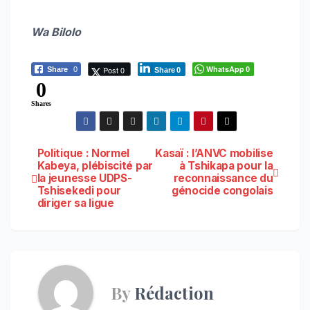
Wa Bilolo
WhatsApp
Post 0
Share
0
0
Share
0
0
Shares
Navigation
Politique : Normel
Kasaï : l’ANVC mobilise
Kabeya, plébiscité par
à Tshikapa pour la
la jeunesse UDPS-
reconnaissance du
de
Tshisekedi pour
génocide congolais
diriger sa ligue
l’article
By
Rédaction