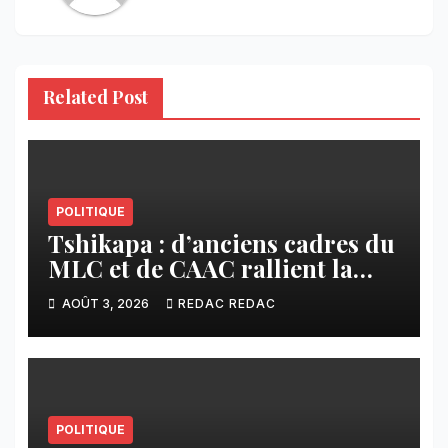
Related Post
POLITIQUE
Tshikapa : d’anciens cadres du
MLC et de CAAC rallient la
Dynamique pour la
AOÛT 3, 2026
REDAC REDAC
Transformation du Congo
POLITIQUE