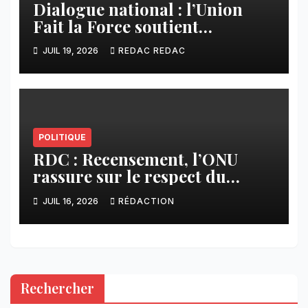
Dialogue national : l’Union
Fait la Force soutient
l’initiative de Tshisekedi et
JUIL 19, 2026
REDAC REDAC
s’oppose à la participation des
groupes armés
POLITIQUE
RDC : Recensement, l’ONU
rassure sur le respect du
calendrier constitutionnel
JUIL 16, 2026
RÉDACTION
Rechercher