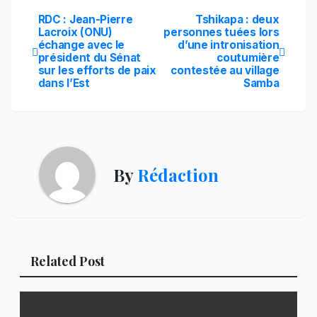
Navigation
RDC : Jean-Pierre
Tshikapa : deux
Lacroix (ONU)
personnes tuées lors
échange avec le
d’une intronisation
de
président du Sénat
coutumière
sur les efforts de paix
contestée au village
l’article
dans l’Est
Samba
By
Rédaction
Related Post