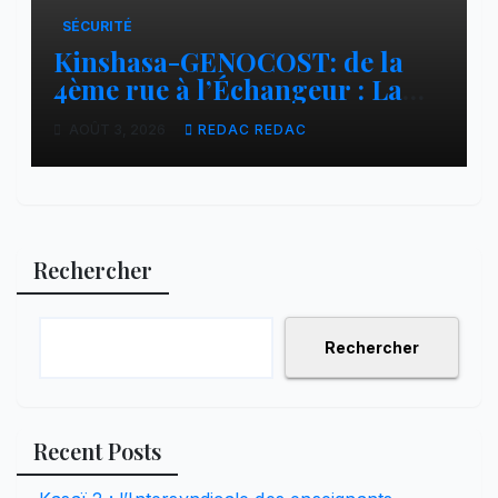
SÉCURITÉ
Kinshasa-GENOCOST: de la
4ème rue à l’Échangeur : La
jeunesse répond présente pour
AOÛT 3, 2026
REDAC REDAC
les victimes du GENOCOST
Rechercher
Rechercher
Recent Posts