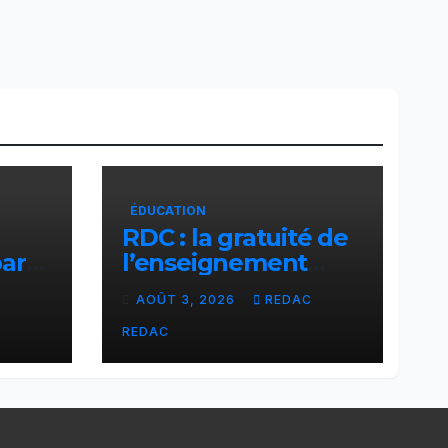
ÉDUCATION
RDC : la gratuité de
par
l’enseignement
cier
primaire, vision
C
AOÛT 3, 2026
REDAC
phare du Président
Félix Tshisekedi
REDAC
réaffirmée par une
circulaire du
Secrétaire général
Juvénal Sanga