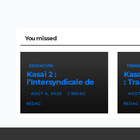
You missed
ÉDUCATION
TRANS
Kasaï 2 :
Kasa
l’Intersyndicale des
: Tr
enseignants
liai
AOÛT 4, 2026
REDAC
AOÛT
dénonce une
Tsh
contribution
facil
REDAC
REDAC
financière imposée
éch
aux écoles de la
CNCA