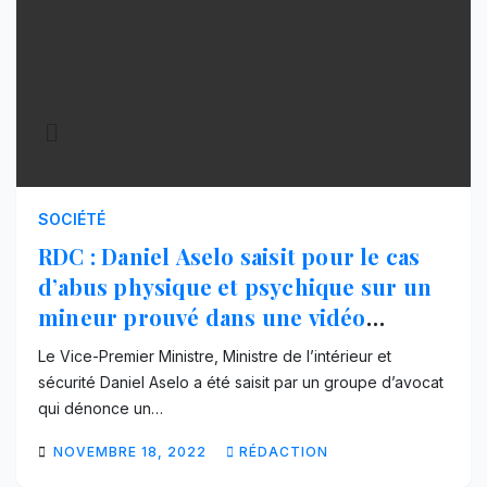
SOCIÉTÉ
RDC : Daniel Aselo saisit pour le cas
d’abus physique et psychique sur un
mineur prouvé dans une vidéo
devenue virale
Le Vice-Premier Ministre, Ministre de l’intérieur et
sécurité Daniel Aselo a été saisit par un groupe d’avocat
qui dénonce un…
NOVEMBRE 18, 2022
RÉDACTION