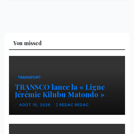
You missed
TRANSPORT
TRANSCO lance la « Ligne
Jérémie Kilubu Matondo »
entre Tshikapa et Tshamua
AOÛT 10, 2026
REDAC REDAC