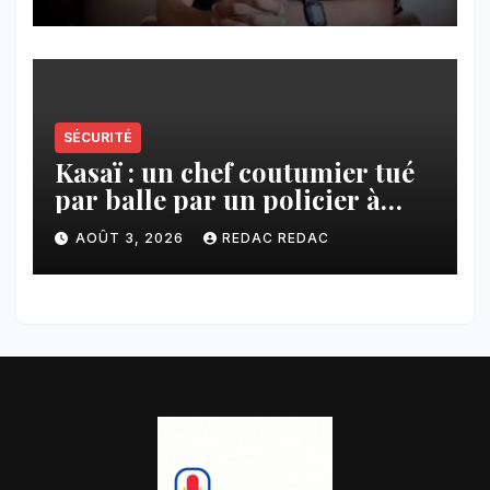
échanges
SÉCURITÉ
Kasaï : un chef coutumier tué
par balle par un policier à
Kamuesha, la tension monte
AOÛT 3, 2026
REDAC REDAC