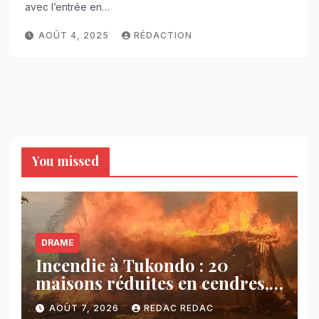
avec l’entrée en…
AOÛT 4, 2025
RÉDACTION
You missed
DRAME
Incendie à Tukondo : 20
maisons réduites en cendres,
plusieurs familles sans abri
AOÛT 7, 2026
REDAC REDAC