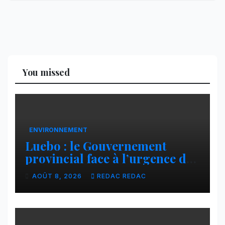
You missed
ENVIRONNEMENT
Luebo : le Gouvernement
provincial face à l’urgence des
érosions qui menacent la cité
AOÛT 8, 2026
REDAC REDAC