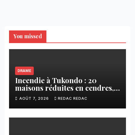
You missed
DRAME
Incendie à Tukondo : 20
maisons réduites en cendres,
plusieurs familles sans abri
AOÛT 7, 2026
REDAC REDAC