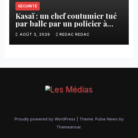
SÉCURITÉ
Kasaï : un chef coutumier tué
par balle par un policier à
Kamuesha, la tension monte
AOÛT 3, 2026
REDAC REDAC
Proudly powered by WordPress
|
Theme:
Pulse News
by
Themeansar
.