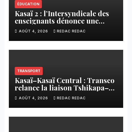
ÉDUCATION
Kasaï 2 : l’Intersyndicale des
enseignants dénonce une
contribution financière
AOÛT 4, 2026
REDAC REDAC
imposée aux écoles de la
CNCA
TRANSPORT
Kasaï–Kasaï Central : Transco
relance la liaison Tshikapa–
Tshiamu pour faciliter les
AOÛT 4, 2026
REDAC REDAC
échanges