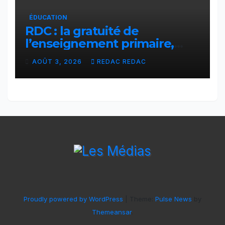
ÉDUCATION
RDC : la gratuité de
l’enseignement primaire,
vision phare du Président
AOÛT 3, 2026
REDAC REDAC
Félix Tshisekedi réaffirmée
par une circulaire du
Secrétaire général Juvénal
Sanga Kaubo
Proudly powered by WordPress
|
Theme:
Pulse News
by
Themeansar
.