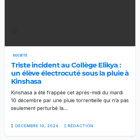
SOCIÉTÉ
Triste incident au Collège Elikya :
un élève électrocuté sous la pluie à
Kinshasa
Kinshasa a été frappée cet après-midi du mardi
10 décembre par une pluie torrentielle qui n’a pas
seulement perturbé la…
DÉCEMBRE 10, 2024
RÉDACTION