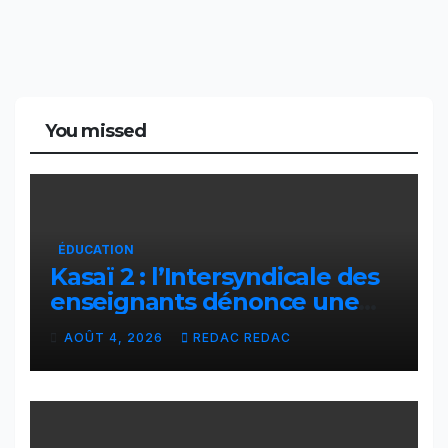
You missed
ÉDUCATION
Kasaï 2 : l’Intersyndicale des
enseignants dénonce une
contribution financière
AOÛT 4, 2026
REDAC REDAC
imposée aux écoles de la
CNCA