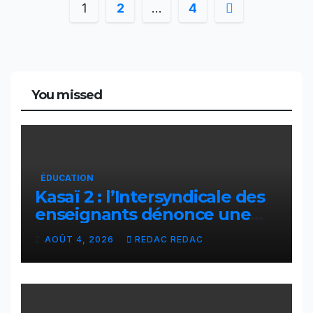
Pagination
1
2
…
4
des
publications
You missed
ÉDUCATION
Kasaï 2 : l’Intersyndicale des
enseignants dénonce une
contribution financière
AOÛT 4, 2026
REDAC REDAC
imposée aux écoles de la
CNCA