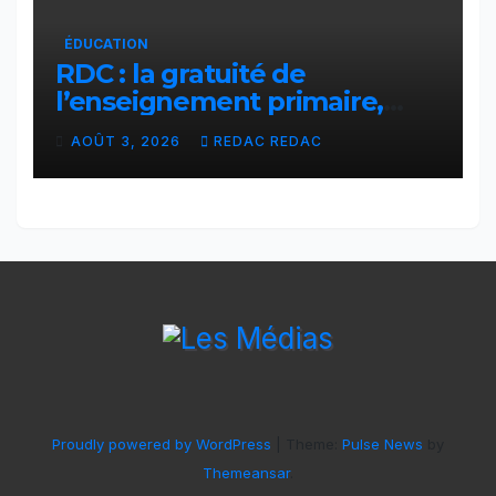
ÉDUCATION
RDC : la gratuité de
l’enseignement primaire,
vision phare du Président
AOÛT 3, 2026
REDAC REDAC
Félix Tshisekedi réaffirmée
par une circulaire du
Secrétaire général Juvénal
Sanga Kaubo
Proudly powered by WordPress
|
Theme:
Pulse News
by
Themeansar
.