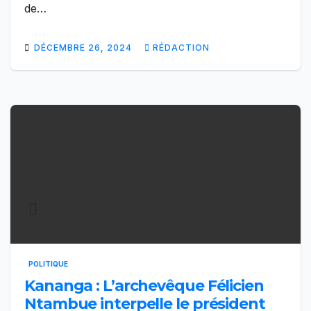
de…
DÉCEMBRE 26, 2024
RÉDACTION
POLITIQUE
Kananga : L’archevêque Félicien
Ntambue interpelle le président