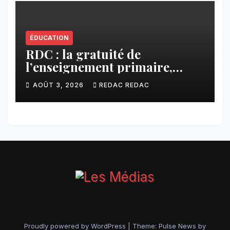
ÉDUCATION
RDC : la gratuité de
l’enseignement primaire,
vision phare du Président
AOÛT 3, 2026
REDAC REDAC
Félix Tshisekedi réaffirmée
par une circulaire du
Secrétaire général Juvénal
Sanga Kaubo
Proudly powered by WordPress
|
Theme:
Pulse News
by