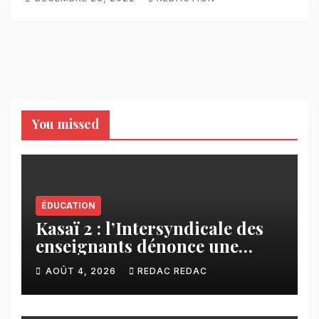
You missed
ÉDUCATION
Kasaï 2 : l’Intersyndicale des
enseignants dénonce une
contribution financière
AOÛT 4, 2026
REDAC REDAC
imposée aux écoles de la
CNCA