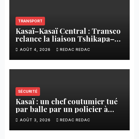
TRANSPORT
Kasaï–Kasaï Central : Transco
relance la liaison Tshikapa–
Tshiamu pour faciliter les
AOÛT 4, 2026
REDAC REDAC
échanges
SÉCURITÉ
Kasaï : un chef coutumier tué
par balle par un policier à
Kamuesha, la tension monte
AOÛT 3, 2026
REDAC REDAC