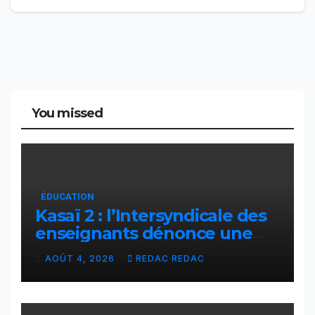
You missed
ÉDUCATION
Kasaï 2 : l’Intersyndicale des
enseignants dénonce une
contribution financière
AOÛT 4, 2026
REDAC REDAC
imposée aux écoles de la
CNCA