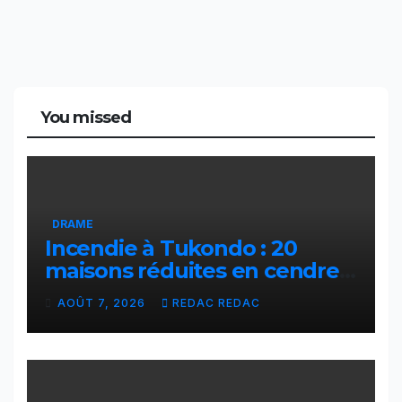
You missed
DRAME
Incendie à Tukondo : 20
maisons réduites en cendres,
plusieurs familles sans abri
AOÛT 7, 2026
REDAC REDAC