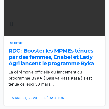
STARTUP
RDC : Booster les MPMEs ténues
par des femmes, Enabel et Lady
Agri lancent le programme Byka
La cérémonie officielle du lancement du
programme BYKA ( Basi ya Kasa Kasa ) s’est
tenue ce jeudi 30 mars…
MARS 31, 2023
RÉDACTION