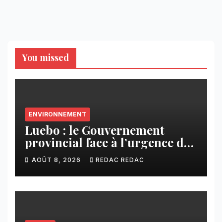
You missed
ENVIRONNEMENT
Luebo : le Gouvernement
provincial face à l’urgence des
érosions qui menacent la cité
AOÛT 8, 2026
REDAC REDAC