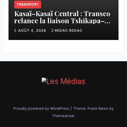
TRANSPORT
Kasaï–Kasaï Central : Transco
relance la liaison Tshikapa–
Tshiamu pour faciliter les
AOÛT 4, 2026
REDAC REDAC
échanges
Proudly powered by WordPress
|
Theme:
Pulse News
by
Themeansar
.