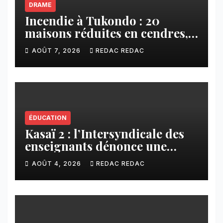
DRAME
Incendie à Tukondo : 20
maisons réduites en cendres,
plusieurs familles sans abri
AOÛT 7, 2026
REDAC REDAC
ÉDUCATION
Kasaï 2 : l’Intersyndicale des
enseignants dénonce une
contribution financière
AOÛT 4, 2026
REDAC REDAC
imposée aux écoles de la
CNCA