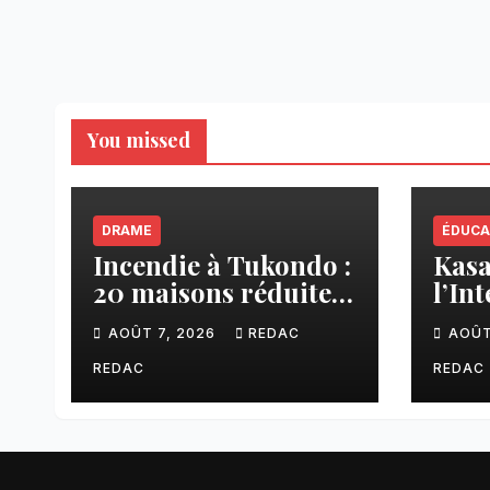
You missed
DRAME
ÉDUCA
Incendie à Tukondo :
Kasaï
20 maisons réduites
l’In
en cendres, plusieurs
ense
AOÛT 7, 2026
REDAC
AOÛT
familles sans abri
une 
fina
REDAC
REDAC
aux 
CNC