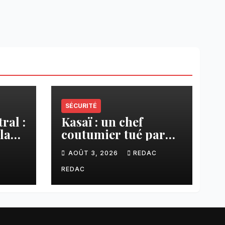
SÉCURITÉ
ral :
Kasaï : un chef
la
coutumier tué par
a–
balle par un policier
C
AOÛT 3, 2026
REDAC
à Kamuesha, la
anges
tension monte
REDAC