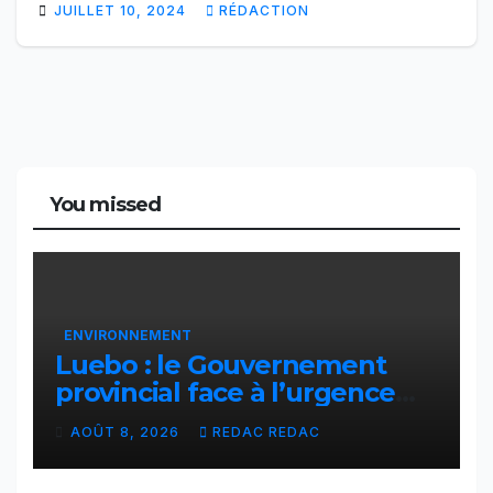
JUILLET 10, 2024
RÉDACTION
You missed
ENVIRONNEMENT
Luebo : le Gouvernement
provincial face à l’urgence
des érosions qui menacent la
AOÛT 8, 2026
REDAC REDAC
cité