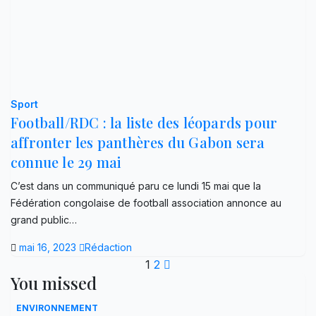
Sport
Football/RDC : la liste des léopards pour
affronter les panthères du Gabon sera
connue le 29 mai
C’est dans un communiqué paru ce lundi 15 mai que la
Fédération congolaise de football association annonce au
grand public…
mai 16, 2023
Rédaction
Pagination
1
2
You missed
des
ENVIRONNEMENT