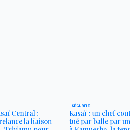
SÉCURITÉ
saï Central :
Kasaï : un chef co
elance la liaison
tué par balle par un
a–Tshiamu pour
à Kamuesha, la ten