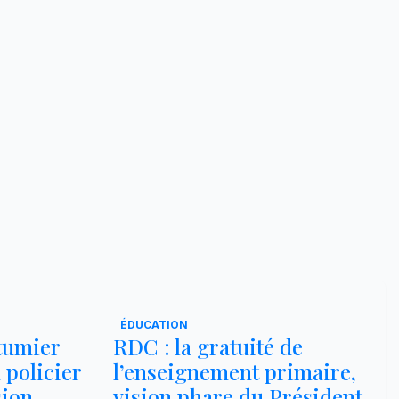
ÉDUCATION
utumier
RDC : la gratuité de
 policier
l’enseignement primaire,
sion
vision phare du Président