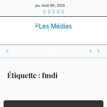
Skip
jeu. Août 6th, 2026
to
content
Étiquette :
fmdi