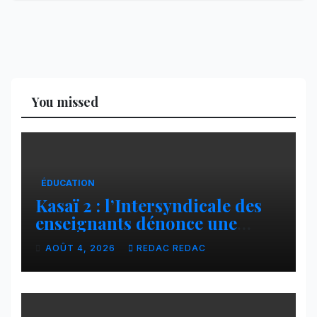
You missed
ÉDUCATION
Kasaï 2 : l’Intersyndicale des
enseignants dénonce une
contribution financière
AOÛT 4, 2026
REDAC REDAC
imposée aux écoles de la
CNCA