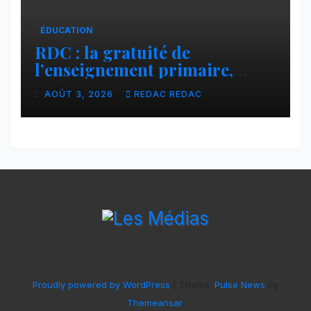
ÉDUCATION
RDC : la gratuité de
l’enseignement primaire,
vision phare du Président
AOÛT 3, 2026
REDAC REDAC
Félix Tshisekedi réaffirmée
par une circulaire du
Secrétaire général Juvénal
Sanga Kaubo
Proudly powered by WordPress
|
Theme:
Pulse News
by
Themeansar
.