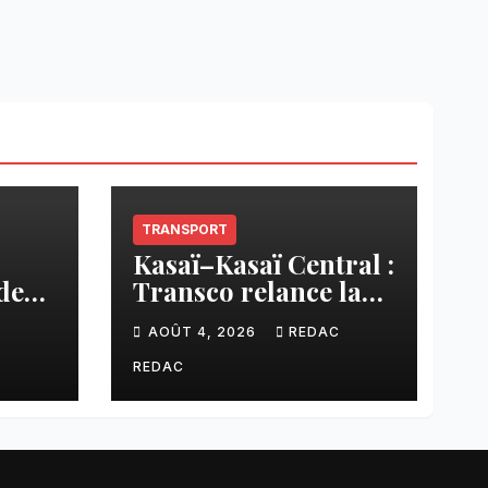
TRANSPORT
Kasaï–Kasaï Central :
des
Transco relance la
once
liaison Tshikapa–
C
AOÛT 4, 2026
REDAC
n
Tshiamu pour
sée
faciliter les échanges
REDAC