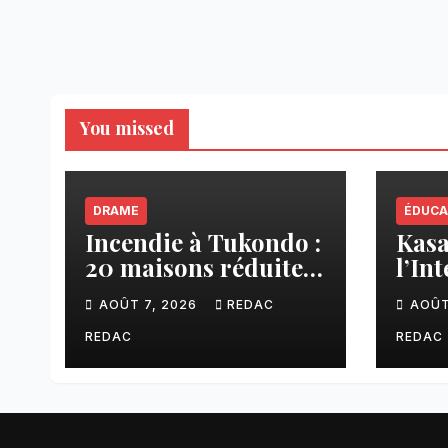
You missed
DRAME
ÉDUCA
Incendie à Tukondo :
Kasaï
20 maisons réduites
l’In
en cendres, plusieurs
ense
AOÛT 7, 2026
REDAC
AOÛT
familles sans abri
une 
fina
REDAC
REDAC
aux 
CNC