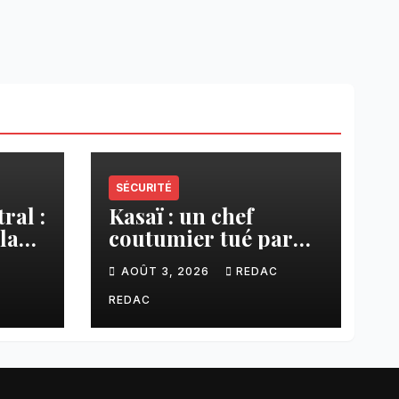
SÉCURITÉ
ral :
Kasaï : un chef
la
coutumier tué par
a–
balle par un policier
C
AOÛT 3, 2026
REDAC
à Kamuesha, la
anges
tension monte
REDAC