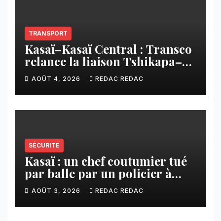
TRANSPORT
Kasaï–Kasaï Central : Transco
relance la liaison Tshikapa–
Tshiamu pour faciliter les
AOÛT 4, 2026
REDAC REDAC
échanges
SÉCURITÉ
Kasaï : un chef coutumier tué
par balle par un policier à
Kamuesha, la tension monte
AOÛT 3, 2026
REDAC REDAC