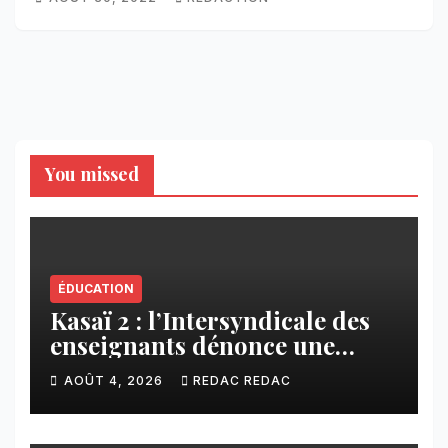
You missed
ÉDUCATION
Kasaï 2 : l’Intersyndicale des
enseignants dénonce une
contribution financière
AOÛT 4, 2026
REDAC REDAC
imposée aux écoles de la
CNCA