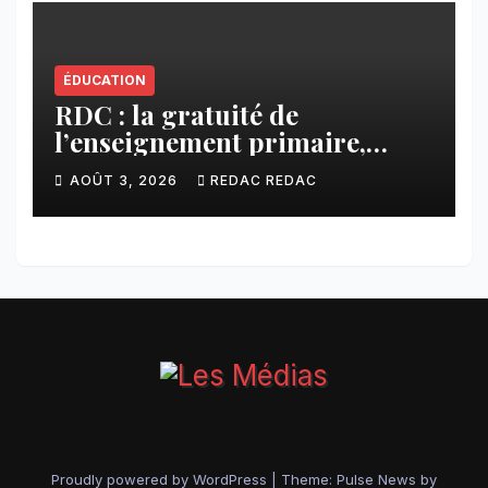
ÉDUCATION
RDC : la gratuité de
l’enseignement primaire,
vision phare du Président
AOÛT 3, 2026
REDAC REDAC
Félix Tshisekedi réaffirmée
par une circulaire du
Secrétaire général Juvénal
Sanga Kaubo
Proudly powered by WordPress
|
Theme:
Pulse News
by