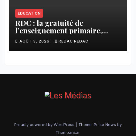
ÉDUCATION
RDC : la gratuité de
l’enseignement primaire,
vision phare du Président
AOÛT 3, 2026
REDAC REDAC
Félix Tshisekedi réaffirmée
par une circulaire du
Secrétaire général Juvénal
Sanga Kaubo
Proudly powered by WordPress
|
Theme:
Pulse News
by
Themeansar
.