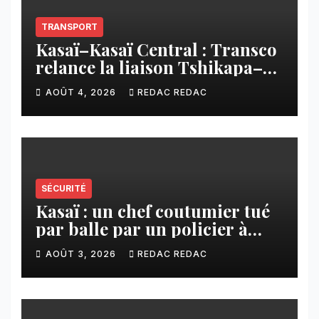
TRANSPORT
Kasaï–Kasaï Central : Transco
relance la liaison Tshikapa–
Tshiamu pour faciliter les
AOÛT 4, 2026
REDAC REDAC
échanges
SÉCURITÉ
Kasaï : un chef coutumier tué
par balle par un policier à
Kamuesha, la tension monte
AOÛT 3, 2026
REDAC REDAC