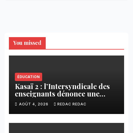
You missed
ÉDUCATION
Kasaï 2 : l’Intersyndicale des
enseignants dénonce une
contribution financière
AOÛT 4, 2026
REDAC REDAC
imposée aux écoles de la
CNCA