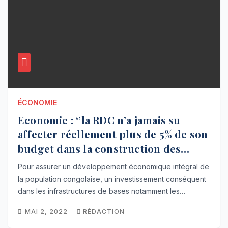
ÉCONOMIE
Economie : ‘’la RDC n’a jamais su
affecter réellement plus de 5% de son
budget dans la construction des
infrastructures de base’’ (Jean Paul
Pour assurer un développement économique intégral de
Tsasa)
la population congolaise, un investissement conséquent
dans les infrastructures de bases notamment les…
MAI 2, 2022
RÉDACTION