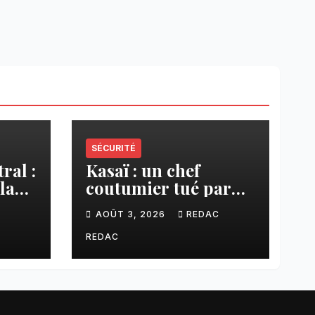
SÉCURITÉ
ral :
Kasaï : un chef
la
coutumier tué par
a–
balle par un policier
C
AOÛT 3, 2026
REDAC
à Kamuesha, la
anges
tension monte
REDAC