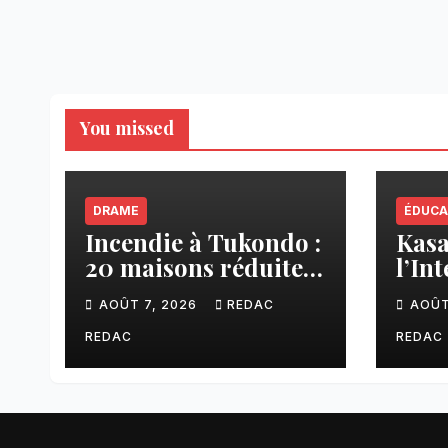
You missed
DRAME
ÉDUCA
Incendie à Tukondo :
Kasaï
20 maisons réduites
l’In
en cendres, plusieurs
ense
AOÛT 7, 2026
REDAC
AOÛT
familles sans abri
une 
fina
REDAC
REDAC
aux 
CNC