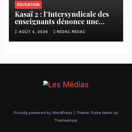
ÉDUCATION
Kasaï 2 : l’Intersyndicale des
enseignants dénonce une
contribution financière
AOÛT 4, 2026
REDAC REDAC
imposée aux écoles de la
CNCA
Proudly powered by WordPress
|
Theme:
Pulse News
by
Themeansar
.