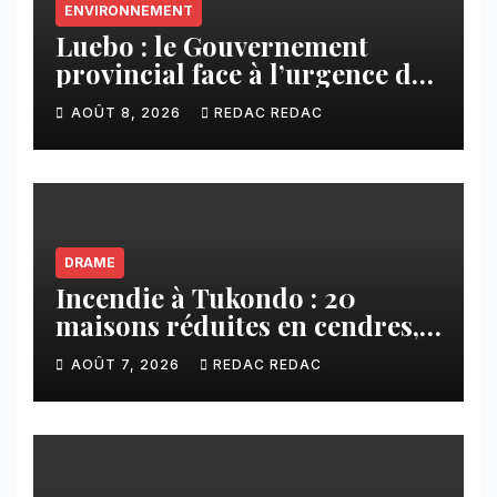
ENVIRONNEMENT
Luebo : le Gouvernement
provincial face à l’urgence des
érosions qui menacent la cité
AOÛT 8, 2026
REDAC REDAC
DRAME
Incendie à Tukondo : 20
maisons réduites en cendres,
plusieurs familles sans abri
AOÛT 7, 2026
REDAC REDAC