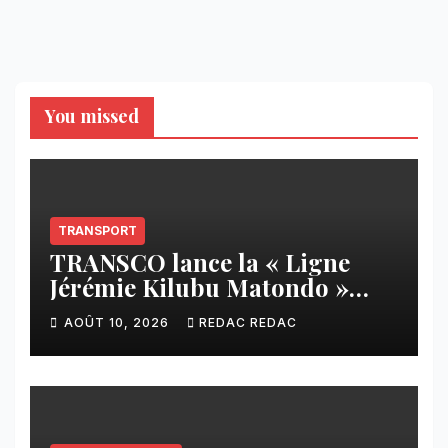
You missed
TRANSPORT
TRANSCO lance la « Ligne
Jérémie Kilubu Matondo »
entre Tshikapa et Tshamua
AOÛT 10, 2026
REDAC REDAC