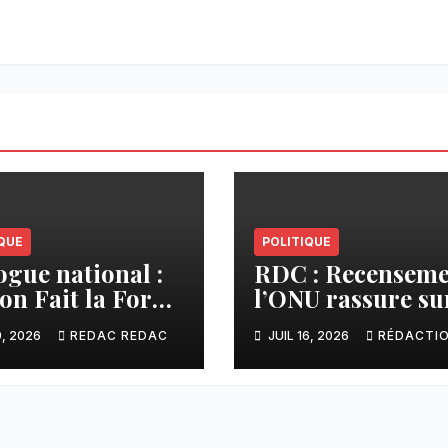
QUE
POLITIQUE
ogue national :
RDC : Recenseme
ion Fait la Force
l’ONU rassure sur
ent l’initiative
respect du
9, 2026
REDAC REDAC
JUIL 16, 2026
RÉDACTI
shisekedi et
calendrier
pose à la
constitutionnel
icipation des
pes armés