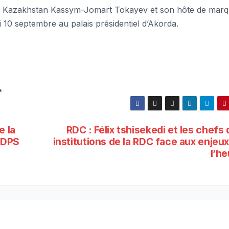
t du Kazakhstan Kassym-Jomart Tokayev et son hôte de mar
 10 septembre au palais présidentiel d’Akorda.
s
e la
RDC : Félix tshisekedi et les chefs
’UDPS
institutions de la RDC face aux enjeu
l’h