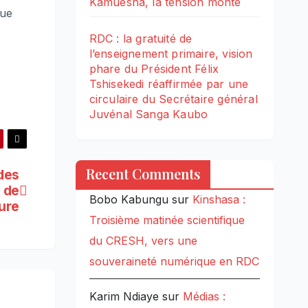
Kamuesha, la tension monte
que
RDC : la gratuité de
l’enseignement primaire, vision
phare du Président Félix
Tshisekedi réaffirmée par une
circulaire du Secrétaire général
Juvénal Sanga Kaubo
Recent Comments
 des
x de
Bobo Kabungu
sur
Kinshasa :
eure
Troisième matinée scientifique
du CRESH, vers une
souveraineté numérique en RDC
Karim Ndiaye
sur
Médias :