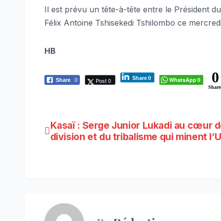
Il est prévu un tête-à-tête entre le Présiden
Félix Antoine Tshisekedi Tshilombo ce mercredi
HB
0
Share
0
WhatsApp
Post 0
Share
0
0
Share
Navigation
Kasaï : Serge Junior Lukadi au cœur d
division et du tribalisme qui minent l
de
l’article