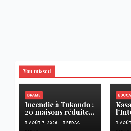
You missed
DRAME
ÉDUCA
Incendie à Tukondo :
Kasaï
20 maisons réduites
l’In
en cendres, plusieurs
ense
AOÛT 7, 2026
REDAC
AOÛT
familles sans abri
une 