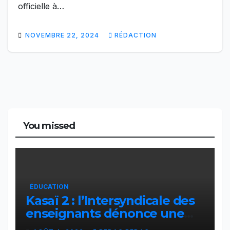
officielle à…
NOVEMBRE 22, 2024
RÉDACTION
You missed
ÉDUCATION
Kasaï 2 : l’Intersyndicale des
enseignants dénonce une
contribution financière