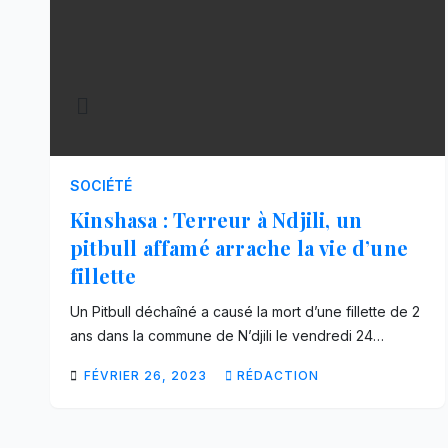
SOCIÉTÉ
Kinshasa : Terreur à Ndjili, un
pitbull affamé arrache la vie d’une
fillette
Un Pitbull déchaîné a causé la mort d’une fillette de 2
ans dans la commune de N’djili le vendredi 24…
FÉVRIER 26, 2023
RÉDACTION