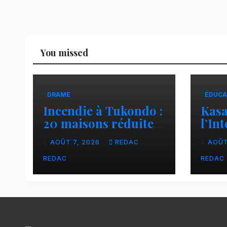
You missed
DRAME
ÉDUCA
Incendie à Tukondo :
Kasaï
20 maisons réduites
l’In
en cendres, plusieurs
ense
AOÛT 7, 2026
REDAC
AOÛT
familles sans abri
une 
fina
REDAC
REDAC
aux 
CNC