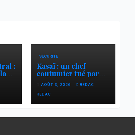
SÉCURITÉ
ral :
Kasaï : un chef
la
coutumier tué par
a–
balle par un policier
C
AOÛT 3, 2026
REDAC
à Kamuesha, la
anges
tension monte
REDAC