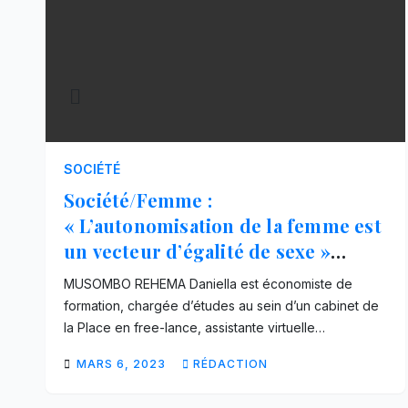
SOCIÉTÉ
Société/Femme :
« L’autonomisation de la femme est
un vecteur d’égalité de sexe »
Rehema Daniella (Interview)
MUSOMBO REHEMA Daniella est économiste de
formation, chargée d’études au sein d’un cabinet de
la Place en free-lance, assistante virtuelle…
MARS 6, 2023
RÉDACTION