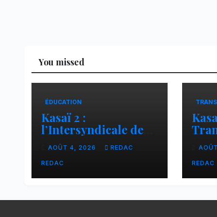
You missed
ÉDUCATION
TRANS
Kasaï 2 :
Kasa
l’Intersyndicale des
Tran
enseignants dénonce
liai
AOÛT 4, 2026
REDAC
AOÛT
une contribution
Tsh
financière imposée
faci
REDAC
REDAC
aux écoles de la
CNCA