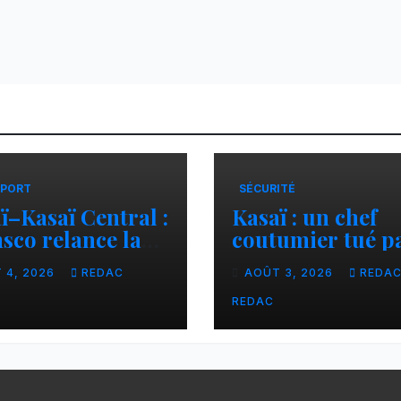
PORT
SÉCURITÉ
ï–Kasaï Central :
Kasaï : un chef
sco relance la
coutumier tué p
son Tshikapa–
balle par un poli
 4, 2026
REDAC
AOÛT 3, 2026
REDA
iamu pour
à Kamuesha, la
liter les échanges
tension monte
REDAC