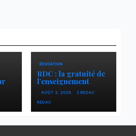
ÉDUCATION
RDC : la gratuité de
ar
l’enseignement
cier
primaire, vision
C
AOÛT 3, 2026
REDAC
phare du Président
Félix Tshisekedi
REDAC
réaffirmée par une
circulaire du
Secrétaire général
Juvénal Sanga Kaubo