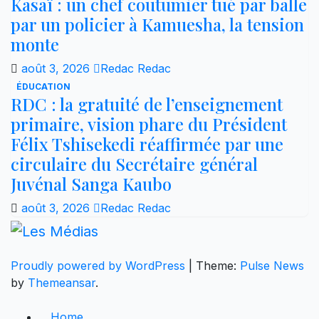
Kasaï : un chef coutumier tué par balle
par un policier à Kamuesha, la tension
monte
août 3, 2026
Redac Redac
ÉDUCATION
RDC : la gratuité de l’enseignement
primaire, vision phare du Président
Félix Tshisekedi réaffirmée par une
circulaire du Secrétaire général
Juvénal Sanga Kaubo
août 3, 2026
Redac Redac
Proudly powered by WordPress
|
Theme:
Pulse News
by
Themeansar
.
Home