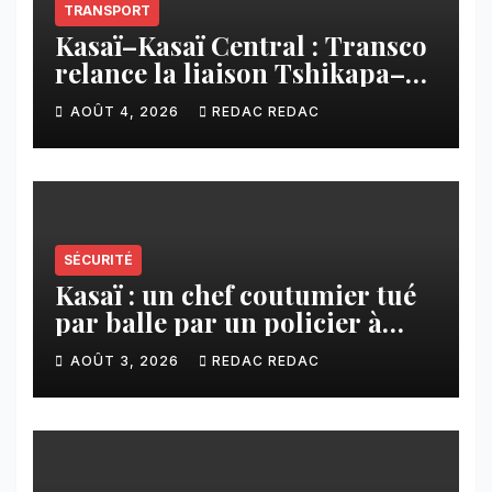
TRANSPORT
Kasaï–Kasaï Central : Transco
relance la liaison Tshikapa–
Tshiamu pour faciliter les
AOÛT 4, 2026
REDAC REDAC
échanges
SÉCURITÉ
Kasaï : un chef coutumier tué
par balle par un policier à
Kamuesha, la tension monte
AOÛT 3, 2026
REDAC REDAC