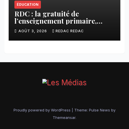
ÉDUCATION
RDC : la gratuité de
l’enseignement primaire,
vision phare du Président
AOÛT 3, 2026
REDAC REDAC
Félix Tshisekedi réaffirmée
par une circulaire du
Secrétaire général Juvénal
Sanga Kaubo
Proudly powered by WordPress
|
Theme:
Pulse News
by
Themeansar
.