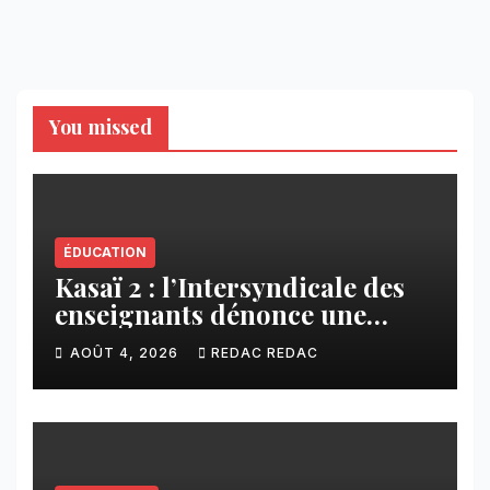
You missed
ÉDUCATION
Kasaï 2 : l’Intersyndicale des
enseignants dénonce une
contribution financière
AOÛT 4, 2026
REDAC REDAC
imposée aux écoles de la
CNCA