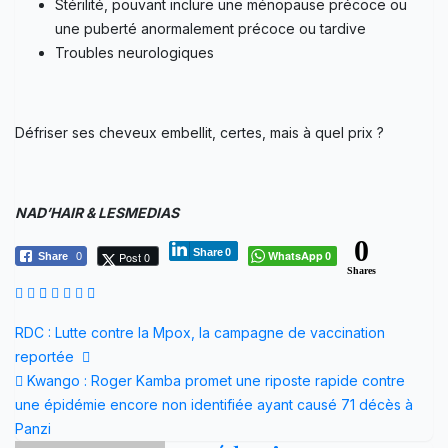
Stérilité, pouvant inclure une ménopause précoce ou
une puberté anormalement précoce ou tardive
Troubles neurologiques
Défriser ses cheveux embellit, certes, mais à quel prix ?
NAD’HAIR & LESMEDIAS
0
Share
0
WhatsApp
Post 0
Share
0
0
Shares
Navigation
RDC : Lutte contre la Mpox, la campagne de vaccination
reportée
de
Kwango : Roger Kamba promet une riposte rapide contre
l’article
une épidémie encore non identifiée ayant causé 71 décès à
Panzi