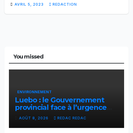
AVRIL 5, 2023
REDACTION
You missed
ENVIRONNEMENT
Luebo : le Gouvernement
provincial face à l’urgence
des érosions qui menacent la
AOÛT 8, 2026
REDAC REDAC
cité