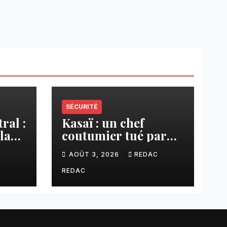
SÉCURITÉ
ral :
Kasaï : un chef
la
coutumier tué par
a–
balle par un policier
C
AOÛT 3, 2026
REDAC
à Kamuesha, la
anges
tension monte
REDAC