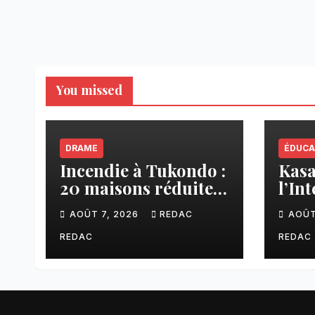
You missed
DRAME
ÉDUCA
Incendie à Tukondo :
Kasaï
20 maisons réduites
l’In
en cendres, plusieurs
ense
AOÛT 7, 2026
REDAC
AOÛT
familles sans abri
une 
fina
REDAC
REDAC
aux 
CNC