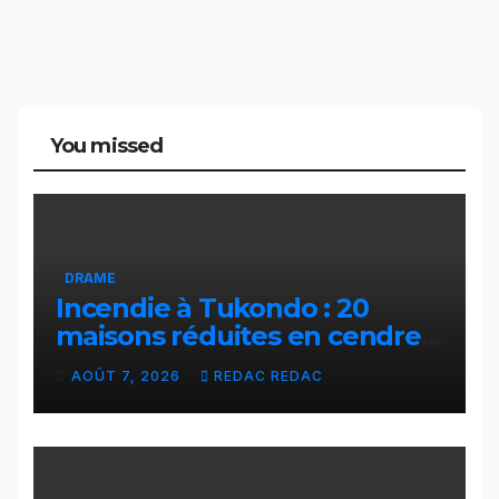
You missed
DRAME
Incendie à Tukondo : 20
maisons réduites en cendres,
plusieurs familles sans abri
AOÛT 7, 2026
REDAC REDAC