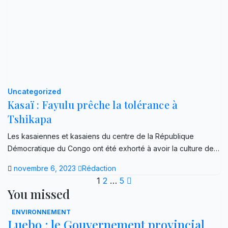
Uncategorized
Kasaï : Fayulu prêche la tolérance à
Tshikapa
Les kasaiennes et kasaiens du centre de la République
Démocratique du Congo ont été exhorté à avoir la culture de…
novembre 6, 2023
Rédaction
Pagination
1
2
…
5
You missed
des
ENVIRONNEMENT
publications
Luebo : le Gouvernement provincial