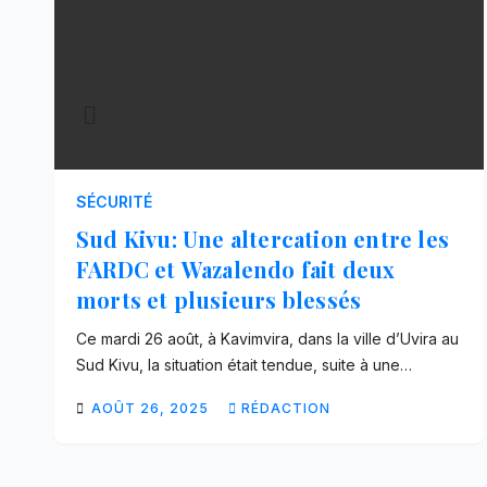
SÉCURITÉ
Sud Kivu: Une altercation entre les
FARDC et Wazalendo fait deux
morts et plusieurs blessés
Ce mardi 26 août, à Kavimvira, dans la ville d’Uvira au
Sud Kivu, la situation était tendue, suite à une…
AOÛT 26, 2025
RÉDACTION