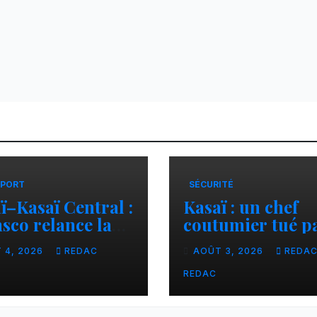
PORT
SÉCURITÉ
ï–Kasaï Central :
Kasaï : un chef
sco relance la
coutumier tué p
son Tshikapa–
balle par un poli
 4, 2026
REDAC
AOÛT 3, 2026
REDA
iamu pour
à Kamuesha, la
liter les échanges
tension monte
REDAC