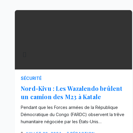
SÉCURITÉ
Nord-Kivu : Les Wazalendo brûlent
un camion des M23 à Katale
Pendant que les Forces armées de la République
Démocratique du Congo (FARDC) observent la trêve
humanitaire négociée par les États-Unis…