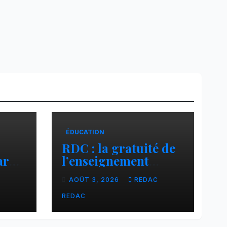
ÉDUCATION
RDC : la gratuité de
ar
l’enseignement
cier
primaire, vision
C
AOÛT 3, 2026
REDAC
phare du Président
Félix Tshisekedi
REDAC
réaffirmée par une
circulaire du