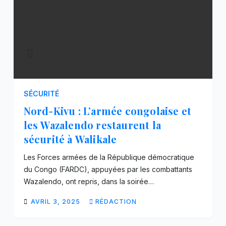
SÉCURITÉ
Nord-Kivu : L’armée congolaise et
les Wazalendo restaurent la
sécurité à Walikale
Les Forces armées de la République démocratique
du Congo (FARDC), appuyées par les combattants
Wazalendo, ont repris, dans la soirée…
AVRIL 3, 2025
RÉDACTION