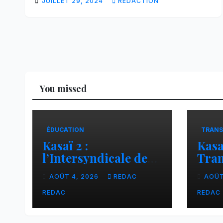
JUILLET 29, 2024
RÉDACTION
You missed
ÉDUCATION
TRANS
Kasaï 2 :
Kasa
l’Intersyndicale des
Tran
enseignants dénonce
liai
AOÛT 4, 2026
REDAC
AOÛT
une contribution
Tsh
financière imposée
faci
REDAC
REDAC
aux écoles de la
CNCA