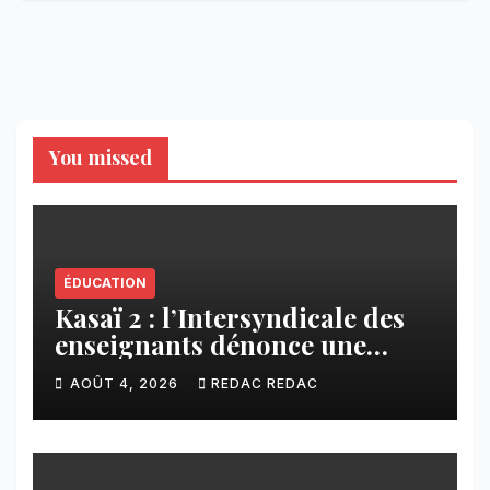
You missed
ÉDUCATION
Kasaï 2 : l’Intersyndicale des
enseignants dénonce une
contribution financière
AOÛT 4, 2026
REDAC REDAC
imposée aux écoles de la
CNCA