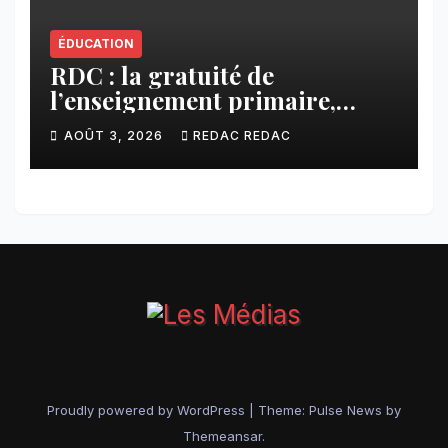
ÉDUCATION
RDC : la gratuité de
l’enseignement primaire,
vision phare du Président
AOÛT 3, 2026
REDAC REDAC
Félix Tshisekedi réaffirmée
par une circulaire du
Secrétaire général Juvénal
Sanga Kaubo
Proudly powered by WordPress
|
Theme:
Pulse News
by
Themeansar
.