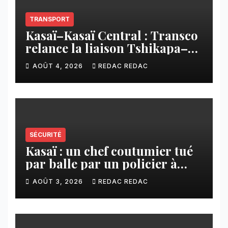
TRANSPORT
Kasaï–Kasaï Central : Transco
relance la liaison Tshikapa–
Tshiamu pour faciliter les
AOÛT 4, 2026
REDAC REDAC
échanges
SÉCURITÉ
Kasaï : un chef coutumier tué
par balle par un policier à
Kamuesha, la tension monte
AOÛT 3, 2026
REDAC REDAC