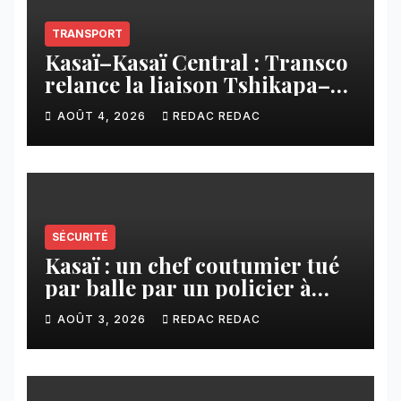
TRANSPORT
Kasaï–Kasaï Central : Transco
relance la liaison Tshikapa–
Tshiamu pour faciliter les
AOÛT 4, 2026
REDAC REDAC
échanges
SÉCURITÉ
Kasaï : un chef coutumier tué
par balle par un policier à
Kamuesha, la tension monte
AOÛT 3, 2026
REDAC REDAC