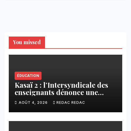
You missed
ÉDUCATION
Kasaï 2 : l’Intersyndicale des
enseignants dénonce une
contribution financière
AOÛT 4, 2026
REDAC REDAC
imposée aux écoles de la
CNCA