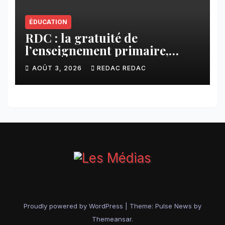
ÉDUCATION
RDC : la gratuité de
l’enseignement primaire,
vision phare du Président
AOÛT 3, 2026
REDAC REDAC
Félix Tshisekedi réaffirmée
par une circulaire du
Secrétaire général Juvénal
Sanga Kaubo
Proudly powered by WordPress
|
Theme:
Pulse News
by
Themeansar
.