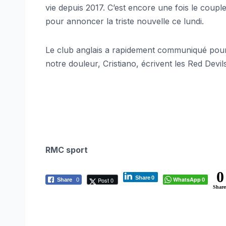
vie depuis 2017. C’est encore une fois le coupl
pour annoncer la triste nouvelle ce lundi.
Le club anglais a rapidement communiqué pour 
notre douleur, Cristiano, écrivent les Red Devils
RMC sport
0
Share
0
WhatsApp
Post 0
Share
0
0
Share