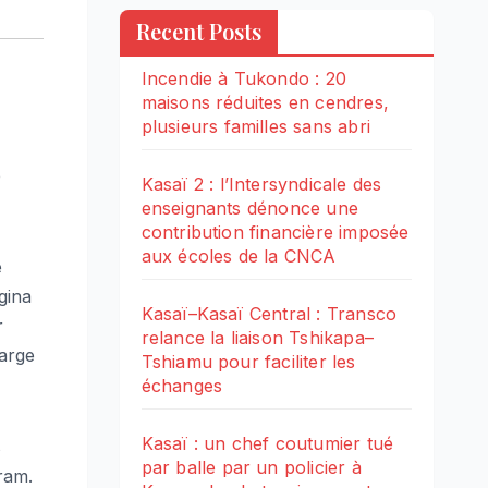
Recent Posts
Incendie à Tukondo : 20
maisons réduites en cendres,
plusieurs familles sans abri
e
Kasaï 2 : l’Intersyndicale des
enseignants dénonce une
contribution financière imposée
aux écoles de la CNCA
e
gina
Kasaï–Kasaï Central : Transco
r
relance la liaison Tshikapa–
marge
Tshiamu pour faciliter les
échanges
Kasaï : un chef coutumier tué
s
par balle par un policier à
ram.