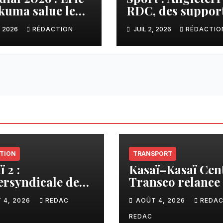
kuma salue le
RDC, des suppor
ours héroïque
interpellés et
, 2026
RÉDACTION
JUIL 2, 2026
RÉDACTIO
Léopards
d’autres conduit
vers des lieux
inconnus à Gom
TION
TRANSPORT
 2 :
Kasaï–Kasaï Cent
tersyndicale des
Transco relance 
ignants dénonce
liaison Tshikap
 4, 2026
REDAC
AOÛT 4, 2026
REDA
contribution
Tshiamu pour
ncière imposée
faciliter les éch
REDAC