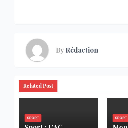
Navigation
de
l’article
By
Rédaction
Related Post
SPORT
SPORT
Sport : L’AC
Mond