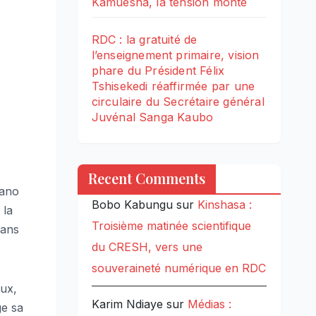
Kamuesha, la tension monte
RDC : la gratuité de
l’enseignement primaire, vision
phare du Président Félix
Tshisekedi réaffirmée par une
circulaire du Secrétaire général
Juvénal Sanga Kaubo
Recent Comments
iano
Bobo Kabungu
sur
Kinshasa :
 la
Troisième matinée scientifique
dans
du CRESH, vers une
souveraineté numérique en RDC
aux,
Karim Ndiaye
sur
Médias :
ge sa