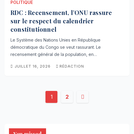
POLITIQUE
RDC : Recensement, l’ONU rassure
sur le respect du calendrier
constitutionnel
Le Système des Nations Unies en République
démocratique du Congo se veut rassurant. Le
recensement général de la population, en…
JUILLET 16, 2026
RÉDACTION
Pagination
1
2
des
publications