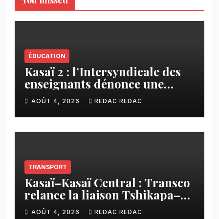
You missed
ÉDUCATION
Kasaï 2 : l’Intersyndicale des
enseignants dénonce une
contribution financière
AOÛT 4, 2026
REDAC REDAC
imposée aux écoles de la
CNCA
TRANSPORT
Kasaï–Kasaï Central : Transco
relance la liaison Tshikapa–
Tshiamu pour faciliter les
AOÛT 4, 2026
REDAC REDAC