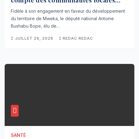
dans la réforme sur le crédit carbone.
Fidèle à son engagement en faveur du développement
du territoire de Mweka, le député national Antoine
Bushabu Bope, élu de…
JUILLET 29, 2026
REDAC REDAC
SANTÉ