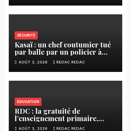
échanges
SÉCURITÉ
Kasaï : un chef coutumier tué
par balle par un policier à
Kamuesha, la tension monte
AOÛT 3, 2026
REDAC REDAC
ÉDUCATION
RDC : la gratuité de
l’enseignement primaire,
vision phare du Président
AOÛT 3, 2026
REDAC REDAC