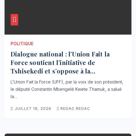
POLITIQUE
Dialogue national : l’Union Fait la
Force soutient l’initiative de
Tshisekedi et s’oppose à la
participation des groupes armés
L’Union Fait la Force (UFF), par la voix de son président,
le député Constantin Mbengelé Kwete Thamuk, a salué
la…
JUILLET 19, 2026
REDAC REDAC