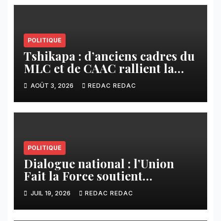
POLITIQUE
Tshikapa : d’anciens cadres du
MLC et de CAAC rallient la
Dynamique pour la
AOÛT 3, 2026
REDAC REDAC
Transformation du Congo
POLITIQUE
Dialogue national : l’Union
Fait la Force soutient
l’initiative de Tshisekedi et
JUIL 19, 2026
REDAC REDAC
s’oppose à la participation des
groupes armés