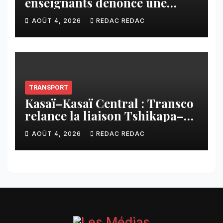
enseignants dénonce une
contribution financière
AOÛT 4, 2026
REDAC REDAC
imposée aux écoles de la
CNCA
TRANSPORT
Kasaï–Kasaï Central : Transco
relance la liaison Tshikapa–
Tshiamu pour faciliter les
AOÛT 4, 2026
REDAC REDAC
échanges