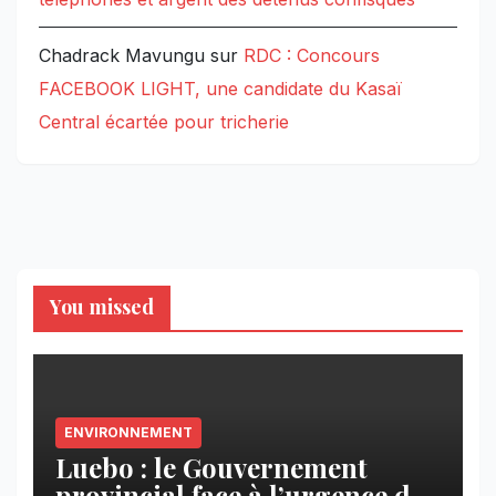
Chadrack Mavungu
sur
RDC : Concours
FACEBOOK LIGHT, une candidate du Kasaï
Central écartée pour tricherie
You missed
ENVIRONNEMENT
Luebo : le Gouvernement
provincial face à l’urgence des