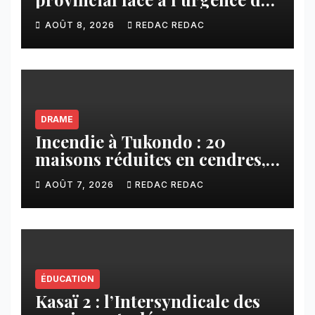
érosions qui menacent la cité
AOÛT 8, 2026
REDAC REDAC
DRAME
Incendie à Tukondo : 20
maisons réduites en cendres,
plusieurs familles sans abri
AOÛT 7, 2026
REDAC REDAC
ÉDUCATION
Kasaï 2 : l’Intersyndicale des