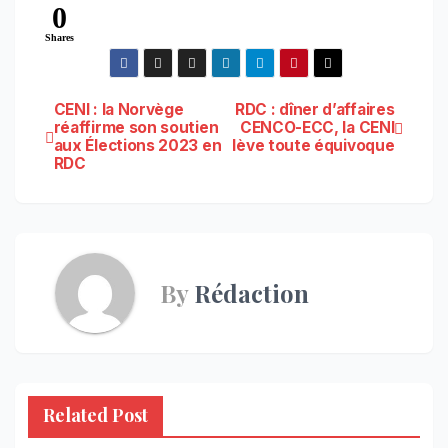
0
Shares
Navigation
CENI : la Norvège
RDC : dîner d’affaires
réaffirme son soutien
CENCO-ECC, la CENI
aux Élections 2023 en
lève toute équivoque
de
RDC
l’article
By
Rédaction
Related Post