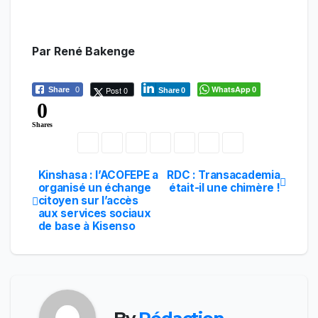
Par René Bakenge
WhatsApp
Post 0
Share
0
0
Share
0
0
Shares
Kinshasa : l’ACOFEPE a
RDC : Transacademia
Navigation
organisé un échange
était-il une chimère !
citoyen sur l’accès
de
aux services sociaux
de base à Kisenso
l’article