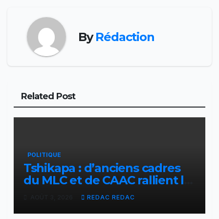
By
Rédaction
Related Post
POLITIQUE
Tshikapa : d’anciens cadres
du MLC et de CAAC rallient la
Dynamique pour la
AOÛT 3, 2026
REDAC REDAC
Transformation du Congo