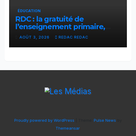
ÉDUCATION
RDC : la gratuité de
l’enseignement primaire,
vision phare du Président
AOÛT 3, 2026
REDAC REDAC
Félix Tshisekedi réaffirmée
par une circulaire du
Secrétaire général Juvénal
Sanga Kaubo
Proudly powered by WordPress
|
Theme:
Pulse News
by
Themeansar
.