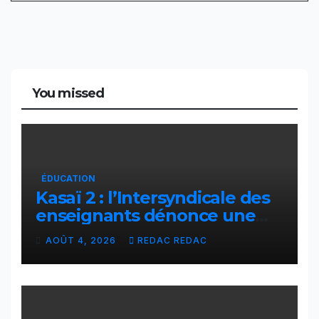
You missed
ÉDUCATION
Kasaï 2 : l’Intersyndicale des
enseignants dénonce une
contribution financière
AOÛT 4, 2026
REDAC REDAC
imposée aux écoles de la
CNCA