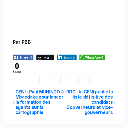
Par PBB
WhatsApp
Post 0
Share
0
0
Share
0
0
Shares
CENI : Paul MUHINDO à
RDC : la CENI publie la
Navigation
Mbandaka pour lancer
liste définitive des
la formation des
candidats
de
agents sur la
Gouverneurs et vice-
cartographie
gouverneurs
l’article