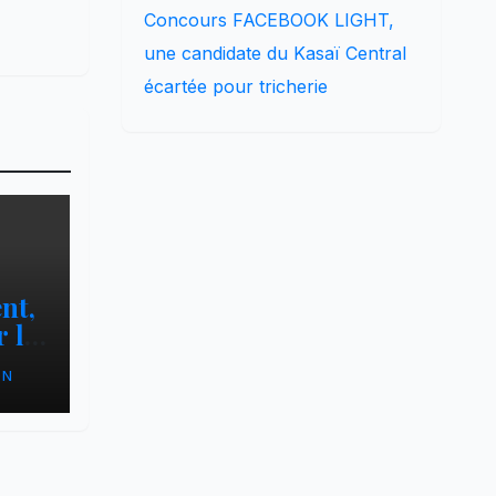
Concours FACEBOOK LIGHT,
une candidate du Kasaï Central
écartée pour tricherie
nt,
 le
ON