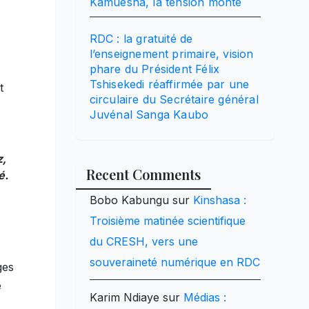
Kamuesha, la tension monte
RDC : la gratuité de
l’enseignement primaire, vision
phare du Président Félix
Tshisekedi réaffirmée par une
t
circulaire du Secrétaire général
Juvénal Sanga Kaubo
z,
Recent Comments
é.
Bobo Kabungu
sur
Kinshasa :
Troisième matinée scientifique
du CRESH, vers une
souveraineté numérique en RDC
ges
e
Karim Ndiaye
sur
Médias :