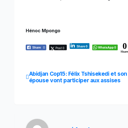
Hénoc Mpongo
0
Share
0
WhatsApp
Post 0
Share
0
0
Share
Navigation
Abidjan Cop15: Félix Tshisekedi et son
épouse vont participer aux assises
de
l’article