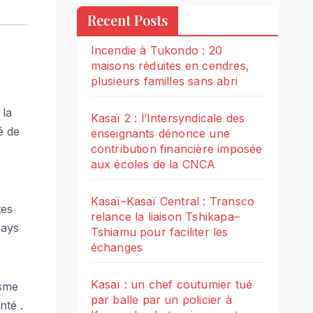
Recent Posts
Incendie à Tukondo : 20
maisons réduites en cendres,
plusieurs familles sans abri
 la
Kasaï 2 : l’Intersyndicale des
é de
enseignants dénonce une
contribution financière imposée
aux écoles de la CNCA
Kasaï–Kasaï Central : Transco
tes
relance la liaison Tshikapa–
pays
Tshiamu pour faciliter les
échanges
Kasaï : un chef coutumier tué
isme
par balle par un policier à
nté .