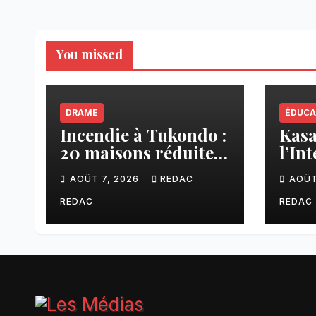
You missed
DRAME
ÉDUCA
Incendie à Tukondo :
Kasaï
20 maisons réduites
l’In
en cendres, plusieurs
ense
AOÛT 7, 2026
REDAC
AOÛT
familles sans abri
une 
fina
REDAC
REDAC
aux 
CNC