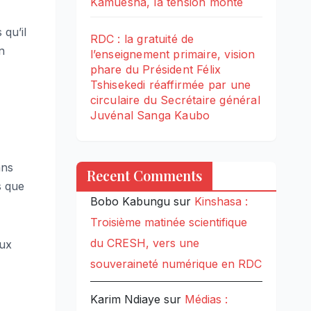
Kamuesha, la tension monte
 qu’il
RDC : la gratuité de
n
l’enseignement primaire, vision
phare du Président Félix
Tshisekedi réaffirmée par une
circulaire du Secrétaire général
Juvénal Sanga Kaubo
ans
Recent Comments
s que
Bobo Kabungu
sur
Kinshasa :
Troisième matinée scientifique
du CRESH, vers une
aux
souveraineté numérique en RDC
Karim Ndiaye
sur
Médias :