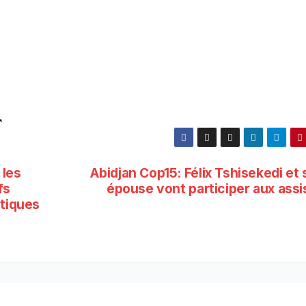
s
 les
Abidjan Cop15: Félix Tshisekedi et
fs
épouse vont participer aux assi
atiques