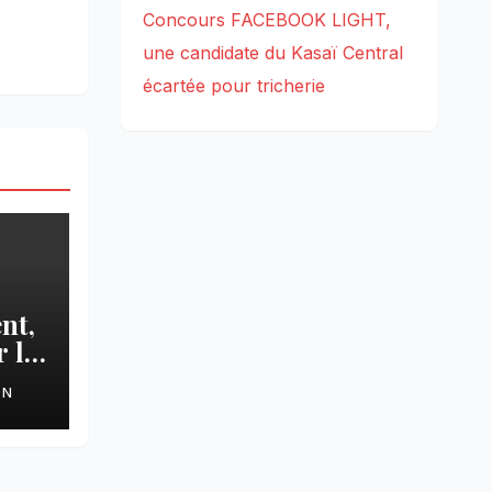
Concours FACEBOOK LIGHT,
une candidate du Kasaï Central
écartée pour tricherie
nt,
 le
ON