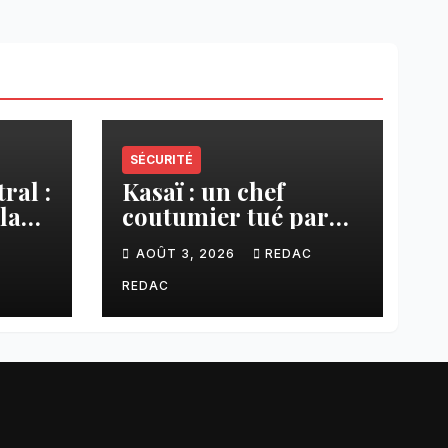
SÉCURITÉ
ral :
Kasaï : un chef
la
coutumier tué par
a–
balle par un policier
C
AOÛT 3, 2026
REDAC
à Kamuesha, la
anges
tension monte
REDAC