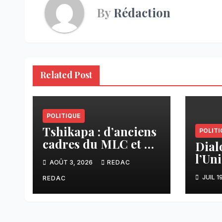
By
Rédaction
Related Post
POLITIQUE
Tshikapa : d’anciens
POLITI
cadres du MLC et de
Dial
CAAC rallient la
l’Un
AOÛT 3, 2026
REDAC
Dynamique pour la
souti
Transformation du
JUIL 1
REDAC
de T
Congo
s’op
part
grou