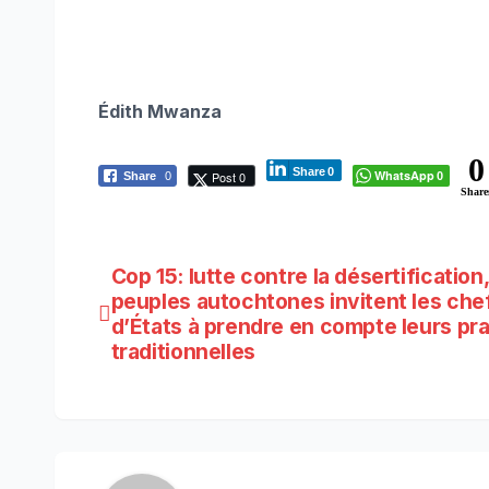
Édith Mwanza
0
Share
0
WhatsApp
Post 0
Share
0
0
Share
Navigation
Cop 15: lutte contre la désertification,
peuples autochtones invitent les che
de
d’États à prendre en compte leurs pr
traditionnelles
l’article