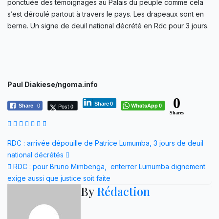
ponctuée des témoignages au Palais du peuple comme cela
s’est déroulé partout à travers le pays. Les drapeaux sont en
berne. Un signe de deuil national décrété en Rdc pour 3 jours.
Paul Diakiese/ngoma.info
0
Share
0
WhatsApp
Post 0
Share
0
0
Shares
Navigation
RDC : arrivée dépouille de Patrice Lumumba, 3 jours de deuil
national décrétés
de
RDC : pour Bruno Mimbenga, enterrer Lumumba dignement
l’article
exige aussi que justice soit faite
By
Rédaction