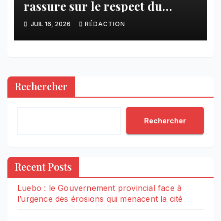
rassure sur le respect du
calendrier constitutionnel
JUIL 16, 2026
RÉDACTION
Rechercher
Rechercher
Recent Posts
Luebo : le Gouvernement provincial face à
l’urgence des érosions qui menacent la cité