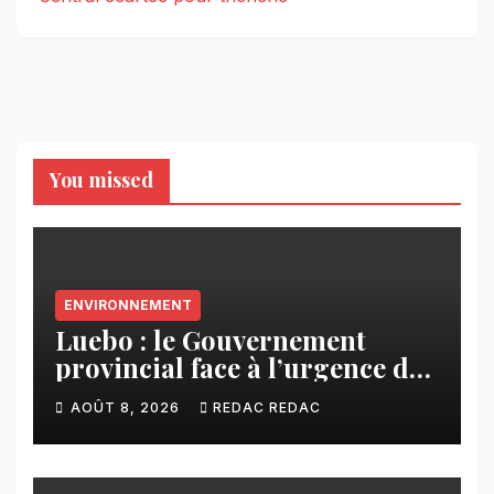
You missed
ENVIRONNEMENT
Luebo : le Gouvernement
provincial face à l’urgence des
érosions qui menacent la cité
AOÛT 8, 2026
REDAC REDAC