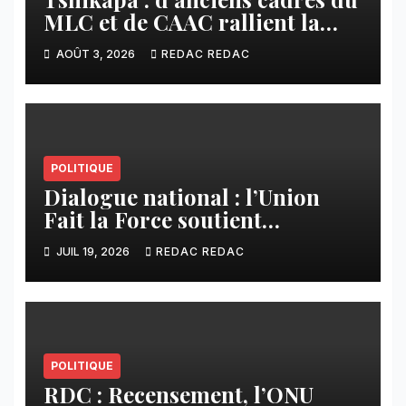
MLC et de CAAC rallient la
Dynamique pour la
AOÛT 3, 2026
REDAC REDAC
Transformation du Congo
POLITIQUE
Dialogue national : l’Union
Fait la Force soutient
l’initiative de Tshisekedi et
JUIL 19, 2026
REDAC REDAC
s’oppose à la participation des
groupes armés
POLITIQUE
RDC : Recensement, l’ONU