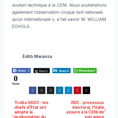
soutien technique à la CENI. Nous soutiendrons
également l’observation civique tant nationale
qu’un internationale »
, a fait savoir M. WILLIAM
ECHOLS.
Édith Mwanza
WhatsApp
Post 0
Share
0
0
Share
0
0
Shares
Navigation
Troïka SADC : les
RDC : processus
chefs d’État ont
électoral, l’Italie
adopté la
assure à la CENI de
de
prolongation du
son appui