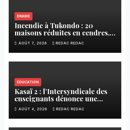
DRAME
Incendie à Tukondo : 20
maisons réduites en cendres,
plusieurs familles sans abri
AOÛT 7, 2026
REDAC REDAC
ÉDUCATION
Kasaï 2 : l’Intersyndicale des
enseignants dénonce une
contribution financière
AOÛT 4, 2026
REDAC REDAC
imposée aux écoles de la
CNCA