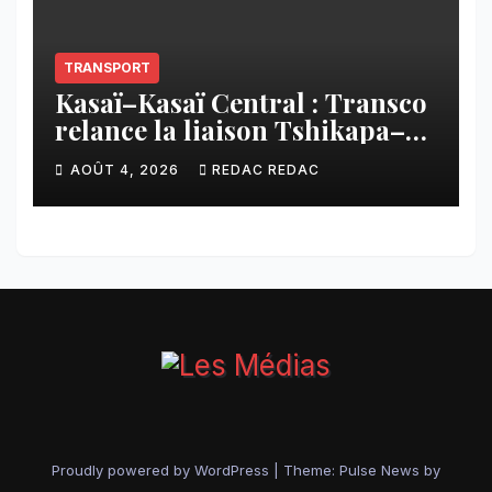
TRANSPORT
Kasaï–Kasaï Central : Transco
relance la liaison Tshikapa–
Tshiamu pour faciliter les
AOÛT 4, 2026
REDAC REDAC
échanges
Proudly powered by WordPress
|
Theme:
Pulse News
by