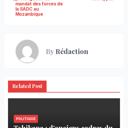
mandat des forces de
l’article
la SADC au
Mozambique
By
Rédaction
Related Post
POLITIQUE
Tshikapa : d’anciens cadres du