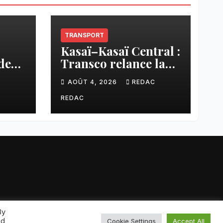
TRANSPORT
Kasaï–Kasaï Central :
des
Transco relance la
once
liaison Tshikapa–
C
AOÛT 4, 2026
REDAC
n
Tshiamu pour
sée
faciliter les échanges
REDAC
By
Home
A propos
Newsletter
ed
Cookie Settings
Accept All