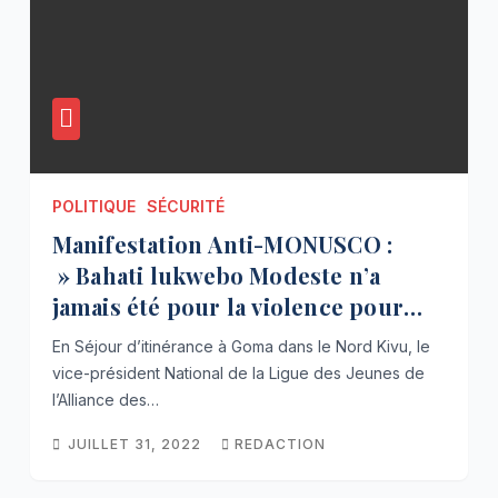
POLITIQUE
SÉCURITÉ
Manifestation Anti-MONUSCO :
» Bahati lukwebo Modeste n’a
jamais été pour la violence pour
n’importe quelle raison » John
En Séjour d’itinérance à Goma dans le Nord Kivu, le
Charles Kabuya
vice-président National de la Ligue des Jeunes de
l’Alliance des…
JUILLET 31, 2022
REDACTION