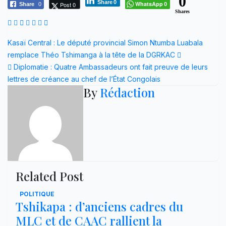
0
Share
0
WhatsApp
Post 0
Share
0
0
Shares
Navigation
Kasaï Central : Le député provincial Simon Ntumba Luabala
remplace Théo Tshimanga à la tête de la DGRKAC
de
Diplomatie : Quatre Ambassadeurs ont fait preuve de leurs
l’article
lettres de créance au chef de l’État Congolais
By
Rédaction
Related Post
POLITIQUE
Tshikapa : d’anciens cadres du
MLC et de CAAC rallient la